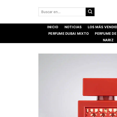
Saltar
al
Buscar:
contenido
INICIO
NOTICIAS
LOS MÁS VENDI
PERFUME DUBAI MIXTO
PERFUME DE
NARIZ