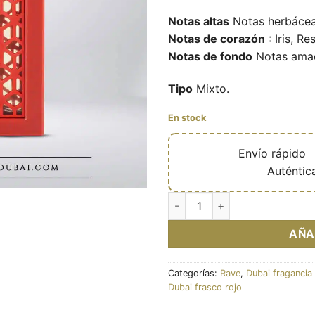
Notas altas
Notas herbácea
Notas de corazón
: Iris, Re
Notas de fondo
Notas amad
Tipo
Mixto.
En stock
🔥
Envío rápido

✅
Auténtic
Eau de parfum Now rouge 100
AÑA
Categorías:
Rave
,
Dubai fragancia
Dubai frasco rojo