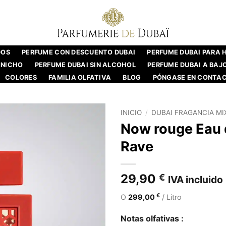
DOS
PERFUME CON DESCUENTO DUBAI
PERFUME DUBAI PARA
 NICHO
PERFUME DUBAI SIN ALCOHOL
PERFUME DUBAI A BAJ
COLORES
FAMILIA OLFATIVA
BLOG
PÓNGASE EN CONTA
INICIO
/
DUBAI FRAGANCIA MI
Now rouge Eau 
Rave
29,90
€
IVA incluido
€
O
299,00
/ Litro
Notas olfativas :