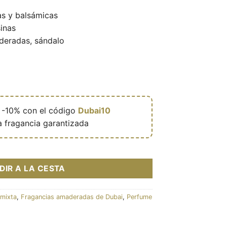
s y balsámicas
sinas
eradas, sándalo

-10% con el código
Dubai10
a fragancia garantizada
ml - Rave cantidad
DIR A LA CESTA
 mixta
,
Fragancias amaderadas de Dubai
,
Perfume