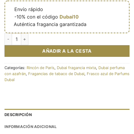
🔥
Envío rápido
🎁
-10% con el código
Dubai10
✅
Auténtica fragancia garantizada
Farah - Extrait de parfum mixte (flacon bleu 100 ml) – Paris C
AÑADIR A LA CESTA
Categorías:
Rincón de París
,
Dubai fragancia mixta
,
Dubai perfuma
con azafrán
,
Fragancias de tabaco de Dubai
,
Frasco azul de Parfums
Dubaï
DESCRIPCIÓN
INFORMACIÓN ADICIONAL