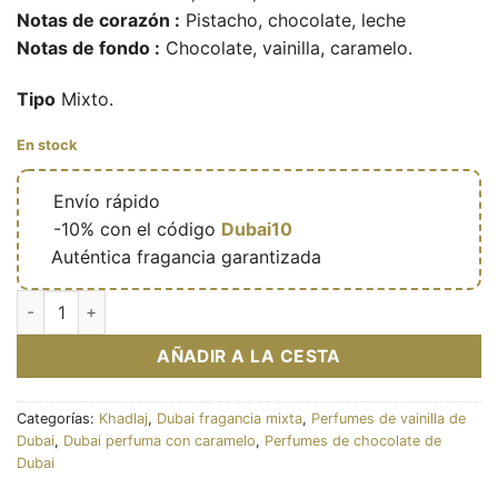
Notas de corazón :
Pistacho, chocolate, leche
Notas de fondo :
Chocolate, vainilla, caramelo.
Tipo
Mixto.
En stock
🔥
Envío rápido
🎁
-10% con el código
Dubai10
✅
Auténtica fragancia garantizada
Eau de parfum Brown Choco (La Fede) 100ml - Khadlaj cantid
AÑADIR A LA CESTA
Categorías:
Khadlaj
,
Dubai fragancia mixta
,
Perfumes de vainilla de
Dubai
,
Dubai perfuma con caramelo
,
Perfumes de chocolate de
Dubai