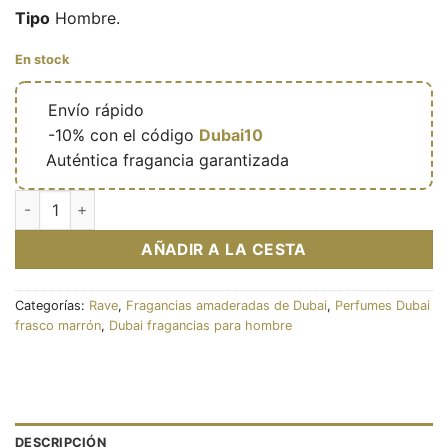
Tipo
Hombre.
En stock
🔥
Envío rápido
🎁
-10% con el código
Dubai10
✅
Auténtica fragancia garantizada
Nuit Parfaite – Eau de parfum masculine (flacon marron 100 ml
AÑADIR A LA CESTA
Categorías:
Rave
,
Fragancias amaderadas de Dubai
,
Perfumes Dubai
frasco marrón
,
Dubai fragancias para hombre
DESCRIPCIÓN