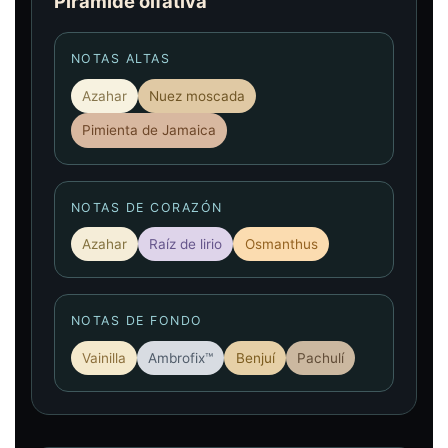
Pirámide olfativa
NOTAS ALTAS
Azahar
Nuez moscada
Pimienta de Jamaica
NOTAS DE CORAZÓN
Azahar
Raíz de lirio
Osmanthus
NOTAS DE FONDO
Vainilla
Ambrofix™
Benjuí
Pachulí