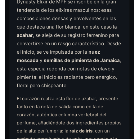
Dynasty Elixir de MPF se inscribe en la gran
tendencia de los elixires masculinos: esas
composiciones densas y envolventes en las
que destaca una flor blanca, en este caso la
azahar
, se aleja de su registro femenino para
convertirse en un rasgo característico. Desde
el inicio, se ve impulsada por la
nuez
moscada
y
semillas de pimienta de Jamaica
,
esta especia redonda con notas de clavo y
pimienta: el inicio es radiante pero enérgico,
floral pero chispeante.
El corazón realza esta flor de azahar, presente
tanto en la nota de salida como en la de
corazón, auténtica columna vertebral del
perfume, añadiéndole dos ingredientes propios
de la alta perfumería: la
raíz de iris
, con un
acabado empolvado y de ante, que aporta a la