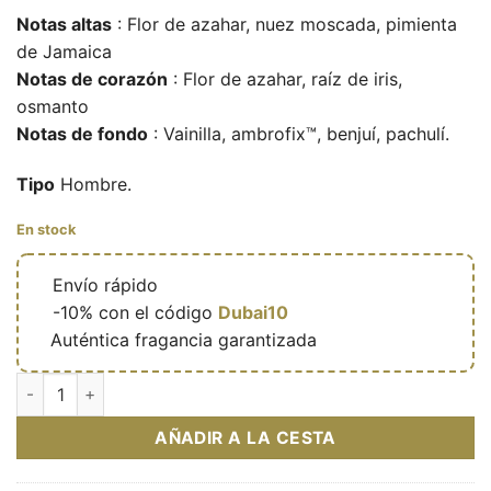
Notas altas
: Flor de azahar, nuez moscada, pimienta
de Jamaica
Notas de corazón
: Flor de azahar, raíz de iris,
osmanto
Notas de fondo
: Vainilla, ambrofix™, benjuí, pachulí.
Tipo
Hombre.
En stock
🔥
Envío rápido
🎁
-10% con el código
Dubai10
✅
Auténtica fragancia garantizada
Dynasty Elixir – Eau de parfum masculine (flacon bleu 100 ml
AÑADIR A LA CESTA