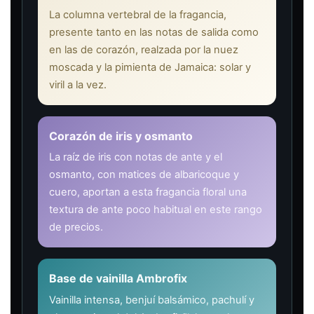
La columna vertebral de la fragancia,
presente tanto en las notas de salida como
en las de corazón, realzada por la nuez
moscada y la pimienta de Jamaica: solar y
viril a la vez.
Corazón de iris y osmanto
La raíz de iris con notas de ante y el
osmanto, con matices de albaricoque y
cuero, aportan a esta fragancia floral una
textura de ante poco habitual en este rango
de precios.
Base de vainilla Ambrofix
Vainilla intensa, benjuí balsámico, pachulí y