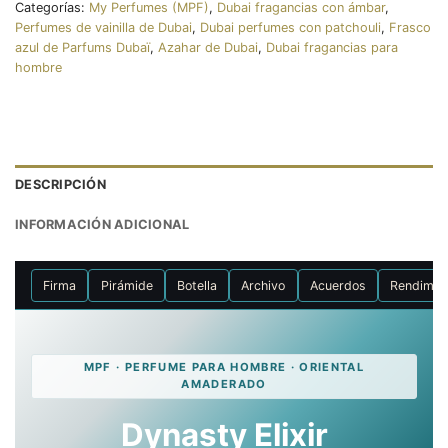
Categorías:
My Perfumes (MPF)
,
Dubai fragancias con ámbar
,
Perfumes de vainilla de Dubai
,
Dubai perfumes con patchouli
,
Frasco
azul de Parfums Dubaï
,
Azahar de Dubai
,
Dubai fragancias para
hombre
DESCRIPCIÓN
INFORMACIÓN ADICIONAL
Firma
Pirámide
Botella
Archivo
Acuerdos
Rendimie
MPF · PERFUME PARA HOMBRE · ORIENTAL
AMADERADO
Dynasty Elixir