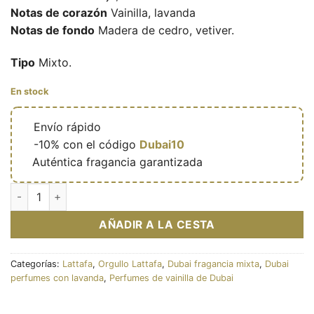
Notas de corazón
Vainilla, lavanda
Notas de fondo
Madera de cedro, vetiver.
Tipo
Mixto.
En stock
🔥
Envío rápido
🎁
-10% con el código
Dubai10
✅
Auténtica fragancia garantizada
Eau de parfum Winners Trophy Silver 100ml - Lattafa Pride ca
AÑADIR A LA CESTA
Categorías:
Lattafa
,
Orgullo Lattafa
,
Dubai fragancia mixta
,
Dubai
perfumes con lavanda
,
Perfumes de vainilla de Dubai