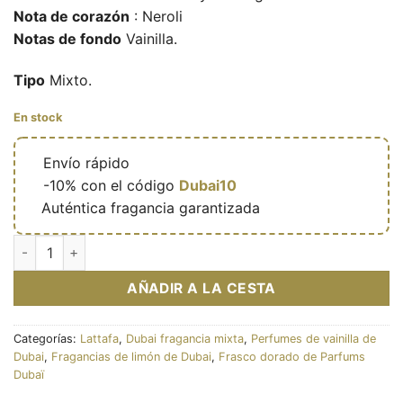
Nota de corazón
: Neroli
Notas de fondo
Vainilla.
Tipo
Mixto.
En stock
🔥
Envío rápido
🎁
-10% con el código
Dubai10
✅
Auténtica fragancia garantizada
Eau de parfum Victoria 100ml - Lattafa cantidad
AÑADIR A LA CESTA
Categorías:
Lattafa
,
Dubai fragancia mixta
,
Perfumes de vainilla de
Dubai
,
Fragancias de limón de Dubai
,
Frasco dorado de Parfums
Dubaï