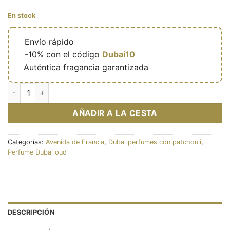
En stock
🔥
Envío rápido
🎁
-10% con el código
Dubai10
✅
Auténtica fragancia garantizada
Eau de parfum Zénith Vanilla 100ml - French Avenue cantidad
AÑADIR A LA CESTA
Categorías:
Avenida de Francia
,
Dubai perfumes con patchouli
,
Perfume Dubai oud
DESCRIPCIÓN