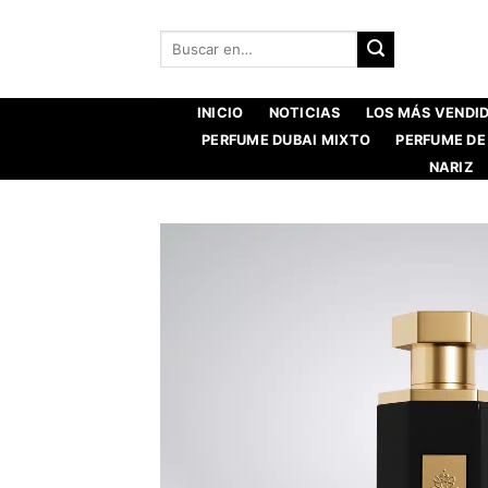
Saltar
al
Buscar:
contenido
INICIO
NOTICIAS
LOS MÁS VENDI
PERFUME DUBAI MIXTO
PERFUME DE
NARIZ