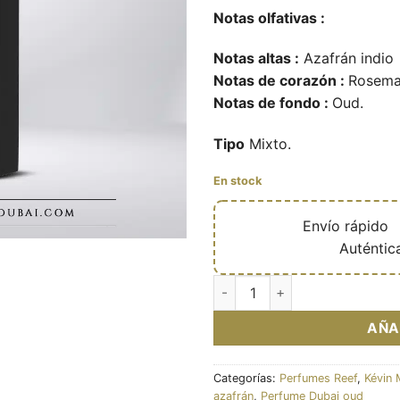
Notas olfativas :
Notas altas :
Azafrán indio
Notas de corazón :
Rosema
Notas de fondo :
Oud.
Tipo
Mixto.
En stock
🔥
Envío rápido

✅
Auténtic
Reef 33 – Eau de parfum de ni
AÑA
Categorías:
Perfumes Reef
,
Kévin 
azafrán
,
Perfume Dubai oud