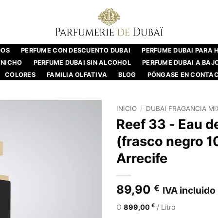
DOS
PERFUME CON DESCUENTO DUBAI
PERFUME DUBAI PARA
 NICHO
PERFUME DUBAI SIN ALCOHOL
PERFUME DUBAI A BAJ
COLORES
FAMILIA OLFATIVA
BLOG
PÓNGASE EN CONTA
INICIO
/
DUBAI FRAGANCIA MI
Reef 33 - Eau d
(frasco negro 1
Arrecife
89,90
€
IVA incluido
€
O
899,00
/ Litro