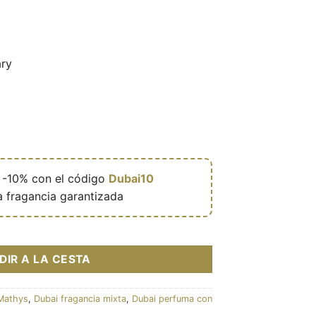
ry

-10% con el código
Dubai10
a fragancia garantizada
che mixte (flacon noir 100 ml) – Reef Perfumes cantidad
DIR A LA CESTA
Mathys
,
Dubai fragancia mixta
,
Dubai perfuma con