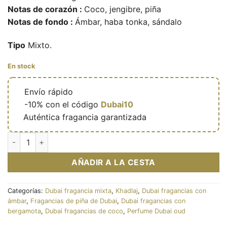
Notas de corazón :
Coco, jengibre, piña
Notas de fondo :
Ámbar, haba tonka, sándalo
Tipo
Mixto.
En stock
🔥
Envío rápido
🎁
-10% con el código
Dubai10
✅
Auténtica fragancia garantizada
Island - Extrait de parfum mixte (flacon vert 100 ml) – Khadlaj
AÑADIR A LA CESTA
Categorías:
Dubai fragancia mixta
,
Khadlaj
,
Dubai fragancias con
ámbar
,
Fragancias de piña de Dubai
,
Dubai fragancias con
bergamota
,
Dubai fragancias de coco
,
Perfume Dubai oud