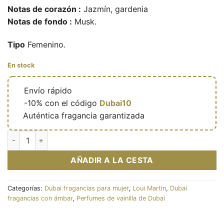
Notas de corazón :
Jazmín, gardenia
Notas de fondo :
Musk.
Tipo
Femenino.
En stock
🔥
Envío rápido
🎁
-10% con el código
Dubai10
✅
Auténtica fragancia garantizada
Eau de parfum Rose musk 100ml - Loui Martin cantidad
AÑADIR A LA CESTA
Categorías:
Dubai fragancias para mujer
,
Loui Martin
,
Dubai
fragancias con ámbar
,
Perfumes de vainilla de Dubai